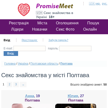
🇺🇦 укр.
рус.
🇺🇦 Секс знайомства в
Україні
18+
Реєстрація
Міста
Оголошення
Пошук
Лідери
Новачки
Секс Фото
Онлайн
Вхід
:
Реєстрація:
Забули пароль?
E-mail:
пароль:
Вхід
:
Головна
/
Україна
/
Полтавская область
/
Полтава
Секс знайомства у місті Полтава
1
2
3
→
Всього знайдено анкет:
50
Анна
, 19
Юлия
, 27
Полтава
Полтава