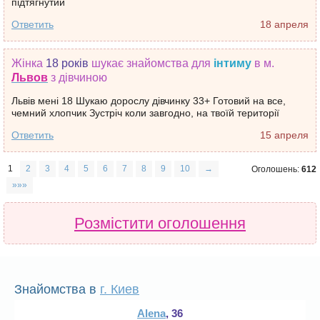
підтягнутий
Ответить
18 апреля
Жінка
18 років
шукає знайомства
для
інтиму
в м.
Львов
з дівчиною
Львів мені 18 Шукаю дорослу дівчинку 33+ Готовий на все,
чемний хлопчик Зустріч коли завгодно, на твоїй території
Ответить
15 апреля
1
2
3
4
5
6
7
8
9
10
→
Оголошень:
612
»»»
Розмістити оголошення
Знайомства в
г. Киев
Alena
, 36