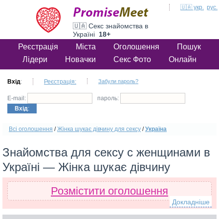
🇺🇦 укр.
рус.
🇺🇦 Секс знайомства в
Україні
18+
Реєстрація
Міста
Оголошення
Пошук
Лідери
Новачки
Секс Фото
Онлайн
Вхід
:
Реєстрація:
Забули пароль?
E-mail:
пароль:
Вхід
:
Всі оголошення
/
Жінка шукає дівчину для сексу
/
Україна
Знайомства для сексу с женщинами в
Україні — Жінка шукає дівчину
Розмістити оголошення
Докладніше