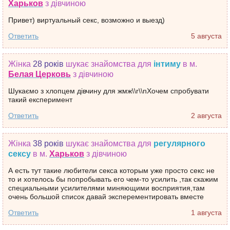
Харьков
з дівчиною
Привет) виртуальный секс, возможно и выезд)
Ответить
5 августа
Жінка
28 років
шукає знайомства
для
інтиму
в м.
Белая Церковь
з дівчиною
Шукаємо з хлопцем дівчину для жмж\\r\\nХочем спробувати
такий експеримент
Ответить
2 августа
Жінка
38 років
шукає знайомства
для
регулярного
сексу
в м.
Харьков
з дівчиною
А есть тут такие любители секса которым уже просто секс не
то и хотелось бы попробывать его чем-то усилить ,так скажим
специальными усилителями миняющими восприятия,там
очень большой список давай эксперементировать вместе
Ответить
1 августа