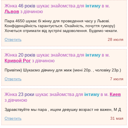
Жінка
46 років
шукає знайомства
для
інтиму
в м.
Львов
з дівчиною
Пара 4650 шукає бі жінку для проведення часу у Львові.
Конфіденційність гарантується. Охайність, почуття гумору)
Хочеться отримати від зустрічі задоволення. Будемо чекати.
Ответить
28 июля
Жінка
20 років
шукає знайомства
для
інтиму
в м.
Кривой Рог
з дівчиною
Привітик) Шукаємо дівчину для жмж (мені 20р. , чоловіку 23р.)
Ответить
7 июля
Жінка
23 роки
шукає знайомства
для
інтиму
в м.
Киев
з дівчиною
Здравствуйте мы пара , ищем девушку возраст не важен, М Д
Ответить
31 мая