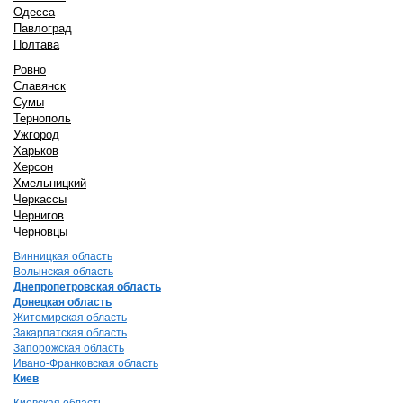
Одесса
Павлоград
Полтава
Ровно
Славянск
Сумы
Тернополь
Ужгород
Харьков
Херсон
Хмельницкий
Черкассы
Чернигов
Черновцы
Винницкая область
Волынская область
Днепропетровская область
Донецкая область
Житомирская область
Закарпатская область
Запорожская область
Ивано-Франковская область
Киев
Киевская область