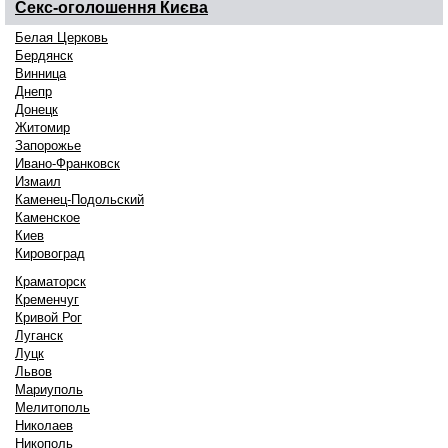
Секс-оголошення
Києва
Белая Церковь
Бердянск
Винница
Днепр
Донецк
Житомир
Запорожье
Ивано-Франковск
Измаил
Каменец-Подольский
Каменское
Киев
Кировоград
Краматорск
Кременчуг
Кривой Рог
Луганск
Луцк
Львов
Мариуполь
Мелитополь
Николаев
Никополь