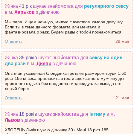
Жінка
41 рік
шукає знайомства
для
регулярного сексу
в м.
Харьков
з дівчиною
Мы пара. Ищем нежную, милую с чувством юмора девушку.
Если ты в теме данного формата или мечтала и
фантазировала о жмж. Будем рады с тобой познакомиться
Ответить
29 мая
Жінка
39 років
шукає знайомства
для
сексу на один-
два рази
в м.
Днепр
з дівчиною
Опытная ухоженная блондинка третьим размером груди 1.60
рост 155 кг веса пригласить в гости адекватного мужчину для
приятного отдыха без предоплат индивидуалка выезда нет
левый берег
Ответить
21 мая
Жінка
18 років
шукає знайомства
для
інтиму
в м.
Львов
з дівчиною
ХЛОПЕЦЬ Львів шукаю дівчинку 30+ Мені 18 ріст 185