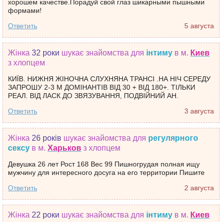
хорошем качестве.Порадуй свой глаз шикарными пышными
формами!
Ответить
5 августа
Жінка
32 роки
шукає знайомства
для
інтиму
в м.
Киев
з хлопцем
КИЇВ. НИЖНЯ ЖІНОЧНА СЛУХНЯНА ТРАНСІ .НА НІЧ СЕРЕДУ
ЗАПРОШУ 2-3 М ДОМІНАНТІВ ВІД 30 + ВІД 180+. ТІЛЬКИ
РЕАЛ. ВІД ЛАСК ДО ЗВЯЗУВАННЯ, ПОДВІЙНИЙ АН.
Ответить
3 августа
Жінка
26 років
шукає знайомства
для
регулярного
сексу
в м.
Харьков
з хлопцем
Девушка 26 лет Рост 168 Вес 99 Пишногрудая полная ищу
мужчину для интересного досуга на его территории Пишите
Ответить
2 августа
Жінка
22 роки
шукає знайомства
для
інтиму
в м.
Киев