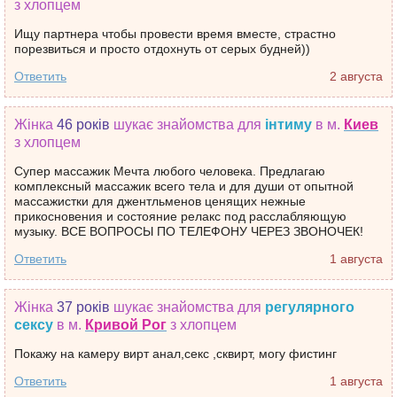
з хлопцем
Ищу партнера чтобы провести время вместе, страстно
порезвиться и просто отдохнуть от серых будней))
Ответить
2 августа
Жінка
46 років
шукає знайомства
для
інтиму
в м.
Киев
з хлопцем
Супер массажик Мечта любого человека. Предлагаю
комплексный массажик всего тела и для души от опытной
массажистки для джентльменов ценящих нежные
прикосновения и состояние релакс под расслабляющую
музыку. ВСЕ ВОПРОСЫ ПО ТЕЛЕФОНУ ЧЕРЕЗ ЗВОНОЧЕК!
Ответить
1 августа
Жінка
37 років
шукає знайомства
для
регулярного
сексу
в м.
Кривой Рог
з хлопцем
Покажу на камеру вирт анал,секс ,сквирт, могу фистинг
Ответить
1 августа