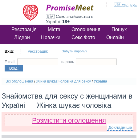
🇺🇦 укр.
рус.
🇺🇦 Секс знайомства в
Україні
18+
Реєстрація
Міста
Оголошення
Пошук
Лідери
Новачки
Секс Фото
Онлайн
Вхід
:
Реєстрація:
Забули пароль?
E-mail:
пароль:
Вхід
:
Всі оголошення
/
Жінка шукає чоловіка для сексу
/
Україна
Знайомства для сексу с женщинами в
Україні — Жінка шукає чоловіка
Розмістити оголошення
Докладніше