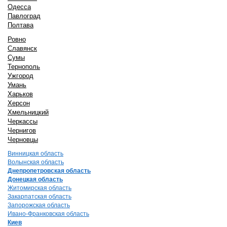
Одесса
Павлоград
Полтава
Ровно
Славянск
Сумы
Тернополь
Ужгород
Умань
Харьков
Херсон
Хмельницкий
Черкассы
Чернигов
Черновцы
Винницкая область
Волынская область
Днепропетровская область
Донецкая область
Житомирская область
Закарпатская область
Запорожская область
Ивано-Франковская область
Киев