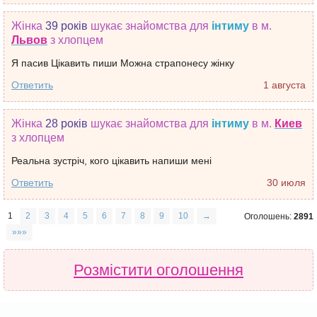
Жінка
39 років
шукає знайомства
для
інтиму
в м.
Львов
з хлопцем
Я пасив Цікавить пиши Можна страпонесу жінку
Ответить
1 августа
Жінка
28 років
шукає знайомства
для
інтиму
в м.
Киев
з хлопцем
Реальна зустріч, кого цікавить напиши мені
Ответить
30 июля
1
2
3
4
5
6
7
8
9
10
→
Оголошень:
2891
»»»
Розмістити оголошення