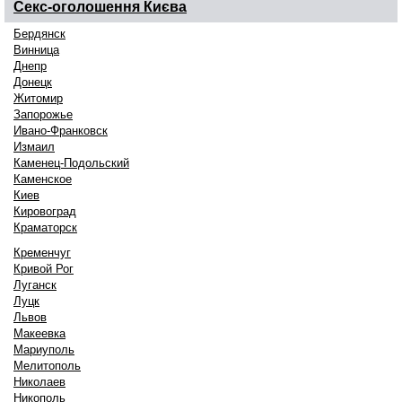
Секс-оголошення
Києва
Бердянск
Винница
Днепр
Донецк
Житомир
Запорожье
Ивано-Франковск
Измаил
Каменец-Подольский
Каменское
Киев
Кировоград
Краматорск
Кременчуг
Кривой Рог
Луганск
Луцк
Львов
Макеевка
Мариуполь
Мелитополь
Николаев
Никополь