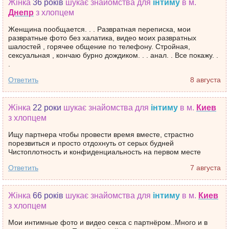
Жінка
36 років
шукає знайомства
для
інтиму
в м.
Днепр
з хлопцем
Женщина пообщается. . . Развратная переписка, мои
развратные фото без халатика, видео моих развратных
шалостей , горячее общение по телефону. Стройная,
сексуальная , кончаю бурно дождиком. . . анал. . Все покажу. .
.
Ответить
8 августа
Жінка
22 роки
шукає знайомства
для
інтиму
в м.
Киев
з хлопцем
Ищу партнера чтобы провести время вместе, страстно
порезвиться и просто отдохнуть от серых будней
Чистоплотность и конфиденциальность на первом месте
Ответить
7 августа
Жінка
66 років
шукає знайомства
для
інтиму
в м.
Киев
з хлопцем
Мои интимные фото и видео секса с партнёром..Много и в