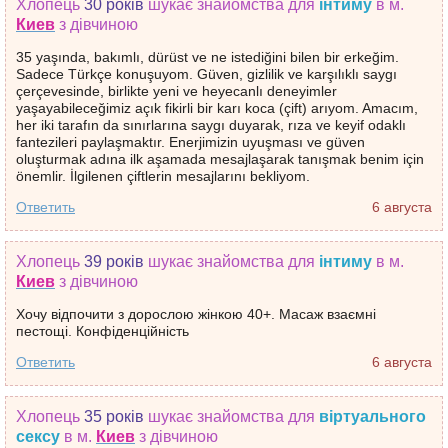
Хлопець
30 років
шукає знайомства
для
інтиму
в м.
Киев
з дівчиною
35 yaşında, bakımlı, dürüst ve ne istediğini bilen bir erkeğim.
Sadece Türkçe konuşuyom. Güven, gizlilik ve karşılıklı saygı
çerçevesinde, birlikte yeni ve heyecanlı deneyimler
yaşayabileceğimiz açık fikirli bir karı koca (çift) arıyom. Amacım,
her iki tarafın da sınırlarına saygı duyarak, rıza ve keyif odaklı
fantezileri paylaşmaktır. Enerjimizin uyuşması ve güven
oluşturmak adına ilk aşamada mesajlaşarak tanışmak benim için
önemlir. İlgilenen çiftlerin mesajlarını bekliyom.
Ответить
6 августа
Хлопець
39 років
шукає знайомства
для
інтиму
в м.
Киев
з дівчиною
Хочу відпочити з дорослою жінкою 40+. Масаж взаємні
пестощі. Конфіденційність
Ответить
6 августа
Хлопець
35 років
шукає знайомства
для
віртуального
сексу
в м.
Киев
з дівчиною