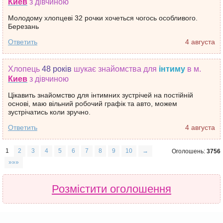
Киев
з дівчиною
Молодому хлопцеві 32 рочки хочеться чогось особливого.
Березань
Ответить
4 августа
Хлопець
48 років
шукає знайомства
для
інтиму
в м.
Киев
з дівчиною
Цікавить знайомство для інтимних зустрічей на постійній
основі, маю вільний робочий графік та авто, можем
зустрічатись коли зручно.
Ответить
4 августа
1
2
3
4
5
6
7
8
9
10
→
Оголошень:
3756
»»»
Розмістити оголошення