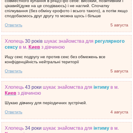
совместного купання в річці)Про себе: високий, позитивний і
цікавий(дуже на це сподіваюсь) і не наглий. Спочатку
спілкування (без обміну єрофото і всього такого), а потім якщо
сподобаємось друг другу то можна щось і більше
Ответить
5 августа
Хлопець
30 років
шукає знайомства
для
регулярного
сексу
в м.
Киев
з дівчиною
Ищу секс подругу не против секс без обмежень все
конфіденційність нейтральні території
Ответить
5 августа
Хлопець
43 роки
шукає знайомства
для
інтиму
в м.
Киев
з дівчиною
Шукаю дівчину для періодичних зустрічей.
Ответить
4 августа
Хлопець
34 роки
шукає знайомства
для
інтиму
в м.