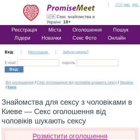
🇺🇦 укр.
рус.
🇺🇦 Секс знайомства в
Україні
18+
Реєстрація
Міста
Оголошення
Пошук
Лідери
Новачки
Секс Фото
Онлайн
Вхід
:
Реєстрація:
Забули пароль?
E-mail:
пароль:
Вхід
:
Всі оголошення
/
Секс оголошення від чоловіків шукають сексу
/
Україна
/
Киев
Знайомства для сексу з чоловіками в
Киеве — Секс оголошення від
чоловіків шукають сексу
Розмістити оголошення