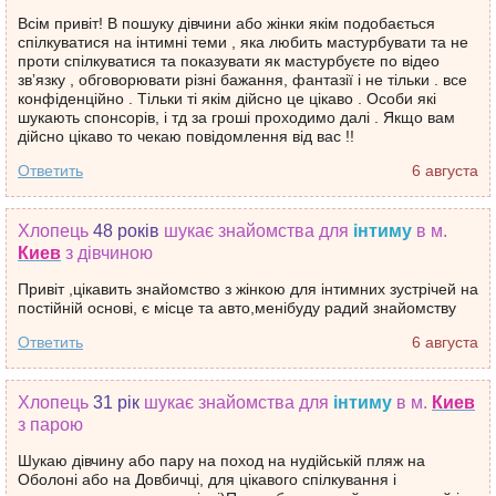
Всім привіт! В пошуку дівчини або жінки якім подобається
спілкуватися на інтимні теми , яка любить мастурбувати та не
проти спілкуватися та показувати як мастурбуєте по відео
звʼязку , обговорювати різні бажання, фантазії і не тільки . все
конфіденційно . Тільки ті якім дійсно це цікаво . Особи які
шукають спонсорів, і тд за гроші проходимо далі . Якщо вам
дійсно цікаво то чекаю повідомлення від вас !!
Ответить
6 августа
Хлопець
48 років
шукає знайомства
для
інтиму
в м.
Киев
з дівчиною
Привіт ,цікавить знайомство з жінкою для інтимних зустрічей на
постійній основі, є місце та авто,менібуду радий знайомству
Ответить
6 августа
Хлопець
31 рік
шукає знайомства
для
інтиму
в м.
Киев
з парою
Шукаю дівчину або пару на поход на нудійській пляж на
Оболоні або на Довбичці, для цікавого спілкування і