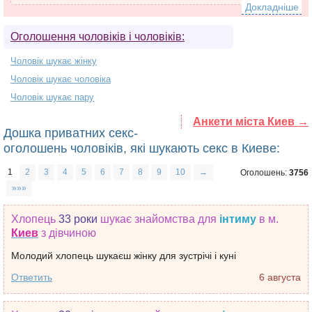
Докладніше
Оголошення чоловіків і чоловіків:
Чоловік шукає жінку
Чоловік шукає чоловіка
Чоловік шукає пару
Анкети міста Киев →
Дошка приватних секс-
оголошень чоловіків, які шукають секс в Киеве:
1
2
3
4
5
6
7
8
9
10
→
Оголошень:
3756
»»»
Хлопець
33 роки
шукає знайомства
для
інтиму
в м.
Киев
з дівчиною
Молодий хлопець шукаєш жінку для зустрічі і куні
Ответить
6 августа