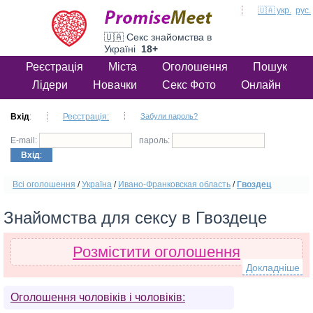
🇺🇦 укр.
рус.
🇺🇦 Секс знайомства в
Україні
18+
Реєстрація
Міста
Оголошення
Пошук
Лідери
Новачки
Секс Фото
Онлайн
Вхід
:
Реєстрація:
Забули пароль?
E-mail:
пароль:
Вхід
:
Всі оголошення
/
Україна
/
Ивано-Франковская область
/
Гвоздец
Знайомства для сексу в Гвоздеце
Розмістити оголошення
Докладніше
Оголошення чоловіків і чоловіків: