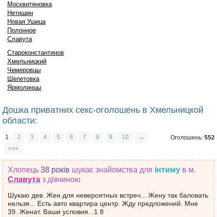
Москвитяновка
Нетишин
Новая Ушица
Полонное
Славута
Староконстантинов
Хмельницкий
Чемеровцы
Шепетовка
Ярмолинцы
Дошка приватних секс-оголошень в Хмельницкой
области:
1
2
3
4
5
6
7
8
9
10
→
Оголошень:
552
»»»
Хлопець
38 років
шукає знайомства
для
інтиму
в м.
Славута
з дівчиною
Шукаю дев. Жен для невероятных встреч... Жену так баловать
нельзя... Есть авто квартира центр. Жду предложений. Мне
39. Женат. Ваши условия...1 8