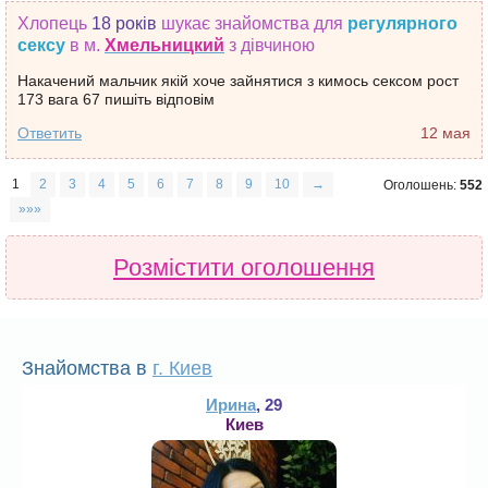
Хлопець
18 років
шукає знайомства
для
регулярного
сексу
в м.
Хмельницкий
з дівчиною
Накачений мальчик якій хоче зайнятися з кимось сексом рост
173 вага 67 пишіть відповім
Ответить
12 мая
1
2
3
4
5
6
7
8
9
10
→
Оголошень:
552
»»»
Розмістити оголошення
Знайомства в
г. Киев
Ирина
, 29
Киев