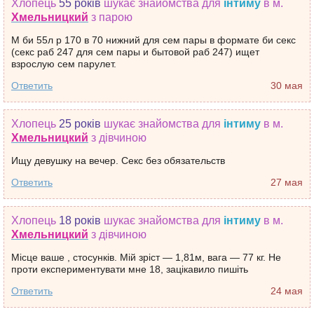
Хлопець
55 років
шукає знайомства
для
інтиму
в м.
Хмельницкий
з парою
М би 55л р 170 в 70 нижний для сем пары в формате би секс
(секс раб 247 для сем пары и бытовой раб 247) ищет
взрослую сем парулет.
Ответить
30 мая
Хлопець
25 років
шукає знайомства
для
інтиму
в м.
Хмельницкий
з дівчиною
Ищу девушку на вечер. Секс без обязательств
Ответить
27 мая
Хлопець
18 років
шукає знайомства
для
інтиму
в м.
Хмельницкий
з дівчиною
Місце ваше , стосунків. Мій зріст — 1,81м, вага — 77 кг. Не
проти експериментувати мне 18, зацікавило пишіть
Ответить
24 мая