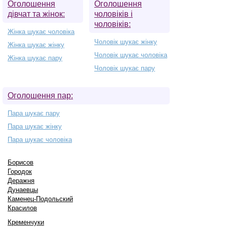
Оголошення
Оголошення
дівчат та жінок:
чоловіків і
чоловіків:
Жінка шукає чоловіка
Чоловік шукає жінку
Жінка шукає жінку
Чоловік шукає чоловіка
Жінка шукає пару
Чоловік шукає пару
Оголошення пар:
Пара шукає пару
Пара шукає жінку
Пара шукає чоловіка
Борисов
Городок
Деражня
Дунаевцы
Каменец-Подольский
Красилов
Кременчуки