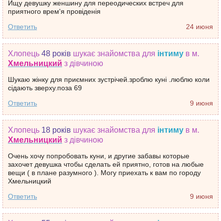
Ищу девушку женшину для переодических встреч для
приятного врем'я провіденія
Ответить
24 июня
Хлопець
48 років
шукає знайомства
для
інтиму
в м.
Хмельницкий
з дівчиною
Шукаю жінку для приємних зустрічей.зроблю куні .люблю коли
сідають зверху.поза 69
Ответить
9 июня
Хлопець
18 років
шукає знайомства
для
інтиму
в м.
Хмельницкий
з дівчиною
Очень хочу попробовать куни, и другие забавы которые
захочет девушка чтобы сделать ей приятно, готов на любые
вещи ( в плане разумного ). Могу приехать к вам по городу
Хмельницкий
Ответить
9 июня