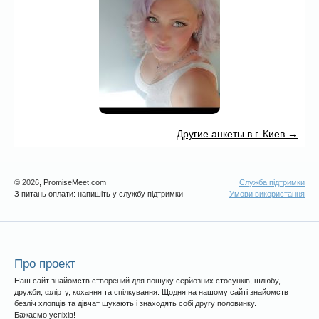
Другие анкеты в г. Киев →
© 2026
, PromiseMeet.com
Служба підтримки
З питань оплати: напишіть у службу підтримки
Умови використання
Про проект
Наш сайт знайомств створений для пошуку серйозних стосунків, шлюбу,
дружби, флірту, кохання та спілкування. Щодня на нашому сайті знайомств
безліч хлопців та дівчат шукають і знаходять собі другу половинку.
Бажаємо успіхів!