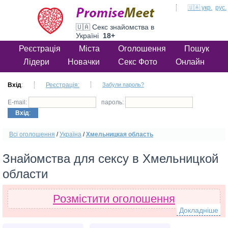
🇺🇦 укр.
рус.
🇺🇦 Секс знайомства в
Україні
18+
Реєстрація
Міста
Оголошення
Пошук
Лідери
Новачки
Секс Фото
Онлайн
Вхід
:
Реєстрація:
Забули пароль?
E-mail:
пароль:
Вхід
:
Всі оголошення
/
Україна
/
Хмельницкая область
Знайомства для сексу в Хмельницкой
области
Розмістити оголошення
Докладніше