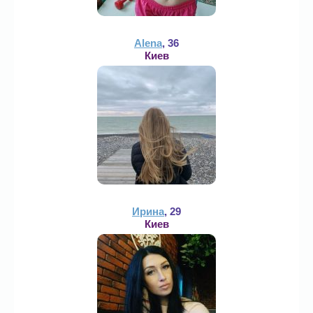
Alena
, 36
Киев
Ирина
, 29
Киев