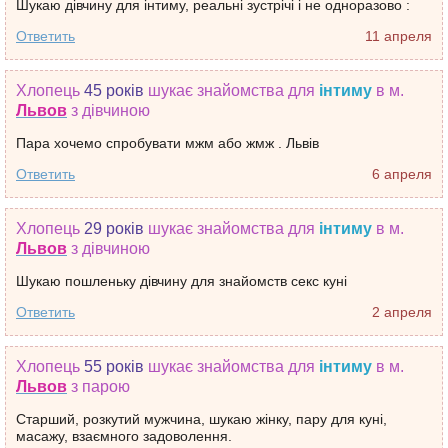
Шукаю дівчину для інтиму, реальні зустрічі і не одноразово :
Ответить
11 апреля
Хлопець
45 років
шукає знайомства
для
інтиму
в м.
Львов
з дівчиною
Пара хочемо спробувати мжм або жмж . Львів
Ответить
6 апреля
Хлопець
29 років
шукає знайомства
для
інтиму
в м.
Львов
з дівчиною
Шукаю пошленьку дівчину для знайомств секс куні
Ответить
2 апреля
Хлопець
55 років
шукає знайомства
для
інтиму
в м.
Львов
з парою
Старший, розкутий мужчина, шукаю жінку, пару для куні,
масажу, взаємного задоволення.