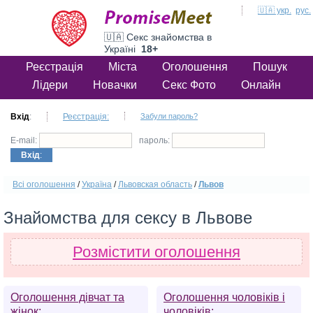
🇺🇦 укр.
рус.
🇺🇦 Секс знайомства в
Україні
18+
Реєстрація
Міста
Оголошення
Пошук
Лідери
Новачки
Секс Фото
Онлайн
Вхід
:
Реєстрація:
Забули пароль?
E-mail:
пароль:
Вхід
:
Всі оголошення
/
Україна
/
Львовская область
/
Львов
Знайомства для сексу в Львове
Розмістити оголошення
Оголошення дівчат та
Оголошення чоловіків і
жінок:
чоловіків: