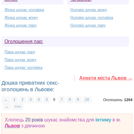
Жінка шукає чоловіка
Чоловік шукає жінку
Жінка шукає жінку
Чоловік шукає чоловіка
Жінка шукає пару
Чоловік шукає пару
Оголошення пар:
Пара шукає пару
Пара шукає жінку
Пара шукає чоловіка
Анкети міста Львов →
Дошка приватних секс-
оголошень в Львове:
←
1
2
3
4
5
6
7
8
9
10
Оголошень:
1204
→
»»»
Хлопець
20 років
шукає знайомства
для
інтиму
в м.
Львов
з дівчиною