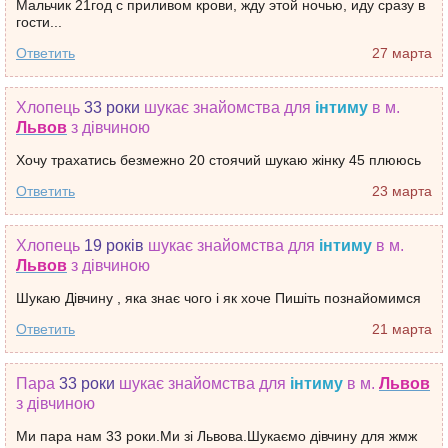
Мальчик 21год с приливом крови, жду этой ночью, иду сразу в
гости...
Ответить
27 марта
Хлопець
33 роки
шукає знайомства
для
інтиму
в м.
Львов
з дівчиною
Хочу трахатись безмежно 20 стоячий шукаю жінку 45 плююсь
Ответить
23 марта
Хлопець
19 років
шукає знайомства
для
інтиму
в м.
Львов
з дівчиною
Шукаю Дівчину , яка знає чого і як хоче Пишіть познайомимся
Ответить
21 марта
Пара
33 роки
шукає знайомства
для
інтиму
в м.
Львов
з дівчиною
Ми пара нам 33 роки.Ми зі Львова.Шукаємо дівчину для жмж