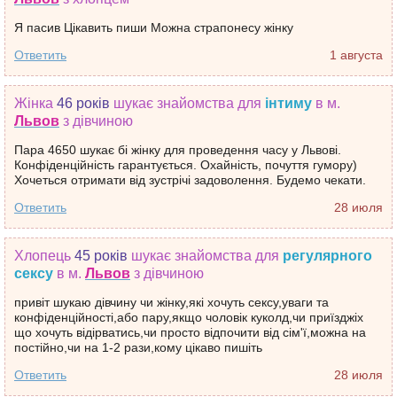
Я пасив Цікавить пиши Можна страпонесу жінку
Ответить
1 августа
Жінка
46 років
шукає знайомства
для
інтиму
в м.
Львов
з дівчиною
Пара 4650 шукає бі жінку для проведення часу у Львові.
Конфіденційність гарантується. Охайність, почуття гумору)
Хочеться отримати від зустрічі задоволення. Будемо чекати.
Ответить
28 июля
Хлопець
45 років
шукає знайомства
для
регулярного
сексу
в м.
Львов
з дівчиною
привіт шукаю дівчину чи жінку,які хочуть сексу,уваги та
конфіденційності,або пару,якщо чоловік куколд,чи приїзджіх
що хочуть відірватись,чи просто відпочити від сім'ї,можна на
постійно,чи на 1-2 рази,кому цікаво пишіть
Ответить
28 июля