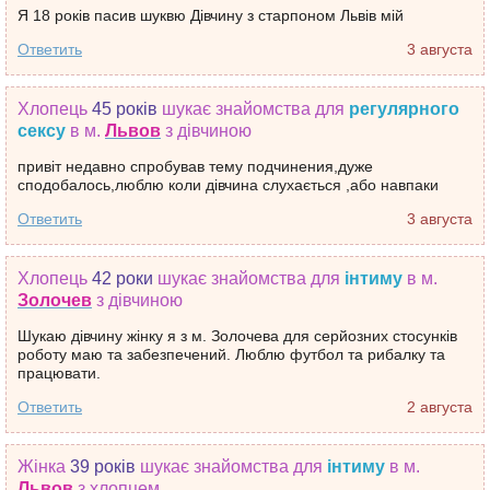
Я 18 років пасив шуквю Дівчину з старпоном Львів мій
Ответить
3 августа
Хлопець
45 років
шукає знайомства
для
регулярного
сексу
в м.
Львов
з дівчиною
привіт недавно спробував тему подчинения,дуже
сподобалось,люблю коли дівчина слухається ,або навпаки
Ответить
3 августа
Хлопець
42 роки
шукає знайомства
для
інтиму
в м.
Золочев
з дівчиною
Шукаю дівчину жінку я з м. Золочева для серйозних стосунків
роботу маю та забезпечений. Люблю футбол та рибалку та
працювати.
Ответить
2 августа
Жінка
39 років
шукає знайомства
для
інтиму
в м.
Львов
з хлопцем