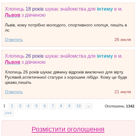
Хлопець
18 років
шукає знайомства
для
інтиму
в м.
Львов
з дівчиною
Львів, кому потрібно молодого, спортивного хлопця, пишіть в
лс
Ответить
26 июля
Хлопець
26 років
шукає знайомства
для
інтиму
в м.
Львов
з дівчиною
Хлопець 26 років шукає дівчину відроків виключно для вірту.
Русявий,атлетичниої статури з хорошим лібідо. Кому це буде
цікаво,пишіть
Ответить
21 июля
1
2
3
4
5
6
7
8
9
10
→
Оголошень:
1342
»»»
Розмістити оголошення