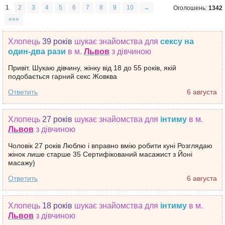
1
2
3
4
5
6
7
8
9
10
→
Оголошень:
1342
»»»
Хлопець
39 років
шукає знайомства
для
сексу на
один-два рази
в м.
Львов
з дівчиною
Привіт. Шукаю дівчину, жінку від 18 до 55 років, якій
подобається гарний секс Жовква
Ответить
6 августа
Хлопець
27 років
шукає знайомства
для
інтиму
в м.
Львов
з дівчиною
Чоловік 27 років Люблю і вправно вмію робити куні Розглядаю
жінок лише старше 35 Сертифікований масажист з Йоні
масажу)
Ответить
6 августа
Хлопець
18 років
шукає знайомства
для
інтиму
в м.
Львов
з дівчиною