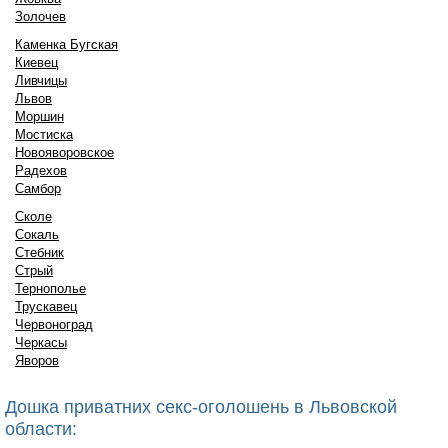
Золочев
Каменка Бугская
Киевец
Ливчицы
Львов
Моршин
Мостиска
Новояворовское
Радехов
Самбор
Сколе
Сокаль
Стебник
Стрый
Тернополье
Трускавец
Червоноград
Черкасы
Яворов
Дошка приватних секс-оголошень в Львовской
области: