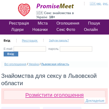
🇺🇦 укр.
рус.
🇺🇦 Секс знайомства в
Україні
18+
Реєстрація
Міста
Оголошення
Пошук
Лідери
Новачки
Секс Фото
Онлайн
Вхід
:
Реєстрація:
Забули пароль?
E-mail:
пароль:
Вхід
:
Всі оголошення
/
Україна
/
Львовская область
Знайомства для сексу в Львовской
области
Розмістити оголошення
Докладніше