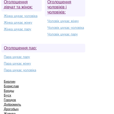
Оголошення
Оголошення
дівчат та жінок:
чоловіків і
чоловіків:
Жінка шукає чоловіка
Чоловік шукає жінку
Жінка шукає жінку
Чоловік шукає чоловіка
Жінка шукає пару
Чоловік шукає пару
Оголошення пар:
Пара шукає пару
Пара шукає жінку
Пара шукає чоловіка
Берлин
Борислав
Броды
Буск
Городок
Добромиль
Дрогобыч
Жовква