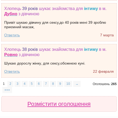
Хлопець
39 років
шукає знайомства
для
інтиму
в м.
Дубно
з дівчиною
Привіт шукаю дівчину для сексу,до 40 років мені 39 зроблю
приємний масаж,
Ответить
7 марта
Хлопець
38 років
шукає знайомства
для
інтиму
в м.
Ровно
з дівчиною
Шукаю дорослу жінку, для сексу,обожнюю куні.
Ответить
22 февраля
1
2
3
4
5
6
7
8
9
10
→
Оголошень:
265
»»»
Розмістити оголошення