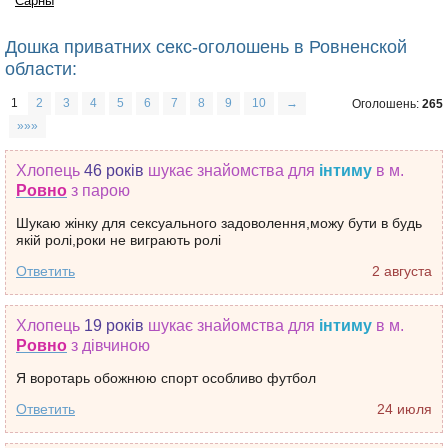
Сарны
Дошка приватних секс-оголошень в Ровненской
области:
1
2
3
4
5
6
7
8
9
10
→
Оголошень:
265
»»»
Хлопець
46 років
шукає знайомства
для
інтиму
в м.
Ровно
з парою
Шукаю жінку для сексуального задоволення,можу бути в будь
якій ролі,роки не виграють ролі
Ответить
2 августа
Хлопець
19 років
шукає знайомства
для
інтиму
в м.
Ровно
з дівчиною
Я воротарь обожнюю спорт особливо футбол
Ответить
24 июля