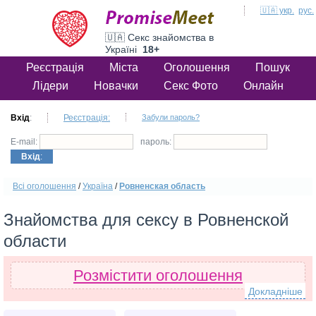
🇺🇦 укр.
рус.
🇺🇦 Секс знайомства в
Україні
18+
Реєстрація
Міста
Оголошення
Пошук
Лідери
Новачки
Секс Фото
Онлайн
Вхід
:
Реєстрація:
Забули пароль?
E-mail:
пароль:
Вхід
:
Всі оголошення
/
Україна
/
Ровненская область
Знайомства для сексу в Ровненской
области
Розмістити оголошення
Докладніше