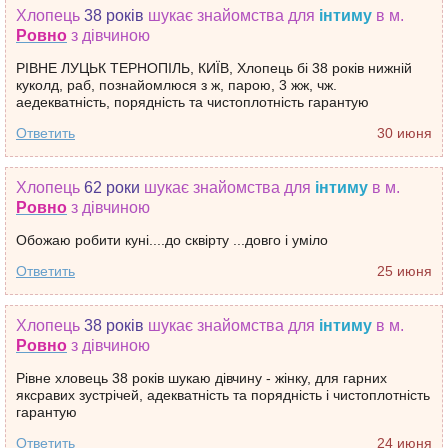
Хлопець
38 років
шукає знайомства
для
інтиму
в м.
Ровно
з дівчиною
РІВНЕ ЛУЦЬК ТЕРНОПІЛЬ, КИЇВ, Хлопець бі 38 років нижній
куколд, раб, познайомлюся з ж, парою, 3 жж, чж.
аедекватність, порядність та чистоплотність гарантую
Ответить
30 июня
Хлопець
62 роки
шукає знайомства
для
інтиму
в м.
Ровно
з дівчиною
Обожаю робити куні....до сквірту ...довго і уміло
Ответить
25 июня
Хлопець
38 років
шукає знайомства
для
інтиму
в м.
Ровно
з дівчиною
Рівне хловець 38 років шукаю дівчину - жінку, для гарних
яксравих зустрічей, адекватність та порядність і чистоплотність
гарантую
Ответить
24 июня