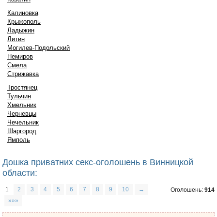
Калиновка
Крыжополь
Ладыжин
Литин
Могилев-Подольский
Немиров
Смела
Стрижавка
Тростянец
Тульчин
Хмельник
Черневцы
Чечельник
Шаргород
Ямполь
Дошка приватних секс-оголошень в Винницкой
области:
1
2
3
4
5
6
7
8
9
10
→
Оголошень:
914
»»»