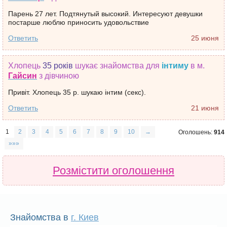
Парень 27 лет. Подтянутый высокий. Интересуют девушки
постарше люблю приносить удовольствие
Ответить
25 июня
Хлопець
35 років
шукає знайомства
для
інтиму
в м.
Гайсин
з дівчиною
Привіт. Хлопець 35 р. шукаю інтим (секс).
Ответить
21 июня
1
2
3
4
5
6
7
8
9
10
→
Оголошень:
914
»»»
Розмістити оголошення
Знайомства в
г. Киев