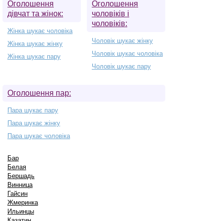
Оголошення
Оголошення
дівчат та жінок:
чоловіків і
чоловіків:
Жінка шукає чоловіка
Чоловік шукає жінку
Жінка шукає жінку
Чоловік шукає чоловіка
Жінка шукає пару
Чоловік шукає пару
Оголошення пар:
Пара шукає пару
Пара шукає жінку
Пара шукає чоловіка
Бар
Белая
Бершадь
Винница
Гайсин
Жмеринка
Ильинцы
Казатин