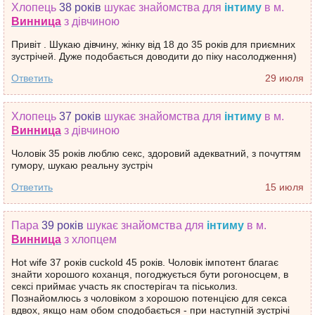
Хлопець
38 років
шукає знайомства
для
інтиму
в м.
Винница
з дівчиною
Привіт . Шукаю дівчину, жінку від 18 до 35 років для приємних
зустрічей. Дуже подобається доводити до піку насолодження)
Ответить
29 июля
Хлопець
37 років
шукає знайомства
для
інтиму
в м.
Винница
з дівчиною
Чоловік 35 років люблю секс, здоровий адекватний, з почуттям
гумору, шукаю реальну зустріч
Ответить
15 июля
Пара
39 років
шукає знайомства
для
інтиму
в м.
Винница
з хлопцем
Hot wife 37 років cuckold 45 років. Чоловік імпотент благає
знайти хорошого коханця, погоджується бути рогоносцем, в
сексі приймає участь як спостерігач та піськолиз.
Познайомлюсь з чоловіком з хорошою потенцією для секса
вдвох, якщо нам обом сподобається - при наступній зустрічі