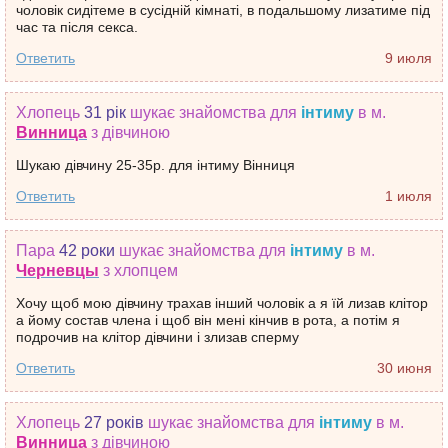
чоловік сидітеме в сусідній кімнаті, в подальшому лизатиме під
час та після секса.
Ответить
9 июля
Хлопець
31 рік
шукає знайомства
для
інтиму
в м.
Винница
з дівчиною
Шукаю дівчину 25-35р. для інтиму Вінниця
Ответить
1 июля
Пара
42 роки
шукає знайомства
для
інтиму
в м.
Черневцы
з хлопцем
Хочу щоб мою дівчину трахав інший чоловік а я їй лизав клітор
а йому состав члена і щоб він мені кінчив в рота, а потім я
подрочив на клітор дівчини і злизав сперму
Ответить
30 июня
Хлопець
27 років
шукає знайомства
для
інтиму
в м.
Винница
з дівчиною