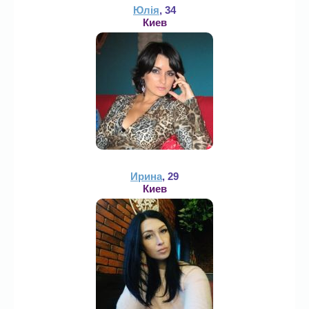
Юлія
, 34
Киев
Ирина
, 29
Киев