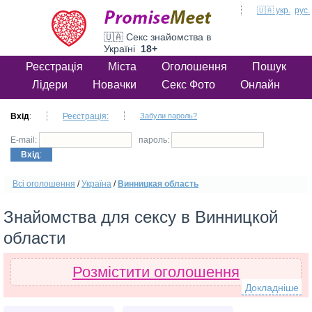
🇺🇦 укр.
рус.
🇺🇦 Секс знайомства в
Україні
18+
Реєстрація
Міста
Оголошення
Пошук
Лідери
Новачки
Секс Фото
Онлайн
Вхід
:
Реєстрація:
Забули пароль?
E-mail:
пароль:
Вхід
:
Всі оголошення
/
Україна
/
Винницкая область
Знайомства для сексу в Винницкой
области
Розмістити оголошення
Докладніше