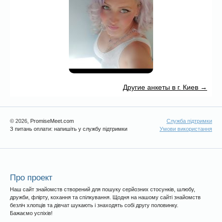
Другие анкеты в г. Киев →
© 2026
, PromiseMeet.com
Служба підтримки
З питань оплати: напишіть у службу підтримки
Умови використання
Про проект
Наш сайт знайомств створений для пошуку серйозних стосунків, шлюбу,
дружби, флірту, кохання та спілкування. Щодня на нашому сайті знайомств
безліч хлопців та дівчат шукають і знаходять собі другу половинку.
Бажаємо успіхів!