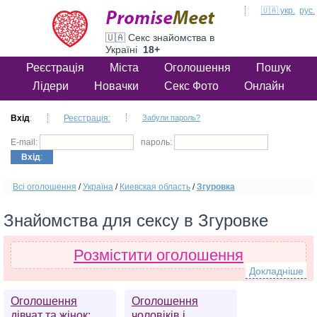
🇺🇦 укр.
рус.
🇺🇦 Секс знайомства в
Україні
18+
Реєстрація
Міста
Оголошення
Пошук
Лідери
Новачки
Секс Фото
Онлайн
Вхід
:
Реєстрація:
Забули пароль?
E-mail:
пароль:
Вхід
:
Всі оголошення
/
Україна
/
Киевская область
/
Згуровка
Знайомства для сексу в Згуровке
Розмістити оголошення
Докладніше
Оголошення
Оголошення
дівчат та жінок:
чоловіків і