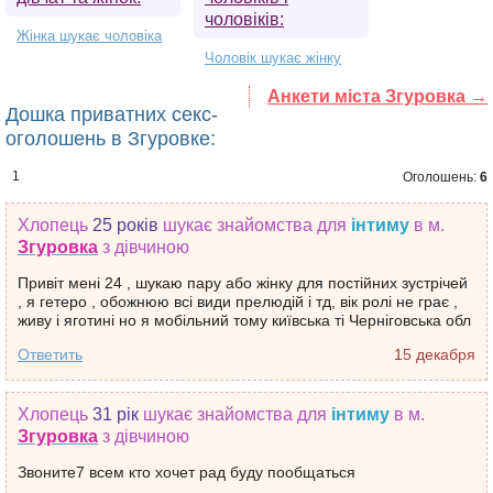
чоловіків:
Жінка шукає чоловіка
Чоловік шукає жінку
Анкети міста Згуровка →
Дошка приватних секс-
оголошень в Згуровке:
1
Оголошень:
6
Хлопець
25 років
шукає знайомства
для
інтиму
в м.
Згуровка
з дівчиною
Привіт мені 24 , шукаю пару або жінку для постійних зустрічей
, я гетеро , обожнюю всі види прелюдій і тд, вік ролі не грає ,
живу і яготині но я мобільний тому київська ті Черніговська обл
Ответить
15 декабря
Хлопець
31 рік
шукає знайомства
для
інтиму
в м.
Згуровка
з дівчиною
Звоните7 всем кто хочет рад буду пообщаться