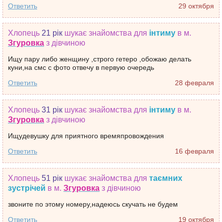
Ответить
29 октября
Хлопець
21 рік
шукає знайомства
для
інтиму
в м.
Згуровка
з дівчиною
Ищу пару либо женщину ,строго гетеро ,обожаю делать
куни,на смс с фото отвечу в первую очередь
Ответить
28 февраля
Хлопець
31 рік
шукає знайомства
для
інтиму
в м.
Згуровка
з дівчиною
Ищудевушку для приятного времяпровождения
Ответить
16 февраля
Хлопець
51 рік
шукає знайомства
для
таємних
зустрічей
в м.
Згуровка
з дівчиною
звоните по этому номеру,надеюсь скучать не будем
Ответить
19 октября