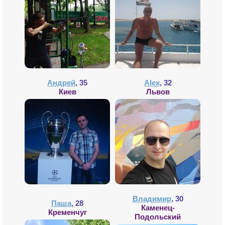
Андрей
, 35
Alex
, 32
Киев
Львов
Владимир
, 30
Паша
, 28
Каменец-
Кременчуг
Подольский