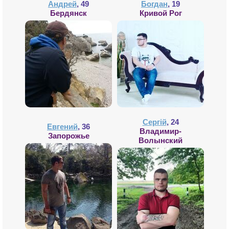
Андрей
, 49
Богдан
, 19
Бердянск
Кривой Рог
Сергій
, 24
Евгений
, 36
Владимир-
Запорожье
Волынский