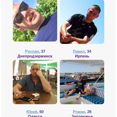
Руслан
, 37
Павел
, 34
Днепродзержинск
Ирпень
Юрий
, 60
Роман
, 26
Одесса
Запорожье