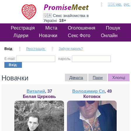
🇺🇦 укр.
рус.
🇺🇦 Секс знайомства в
Україні
18+
Реєстрація
Міста
Оголошення
Пошук
Лідери
Новачки
Секс Фото
Онлайн
Вхід
:
Реєстрація:
Забули пароль?
E-mail:
пароль:
Вхід
:
Новачки
Дівчата
Пари
Хлопці
Виталий
, 37
Володимир Сп
, 49
Белая Церковь
Котовск