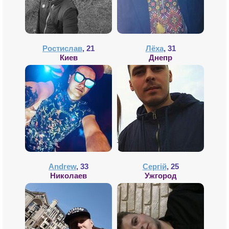
Ростислав
, 21
Лёха
, 31
Киев
Днепр
Andrew
, 33
Сергій
, 25
Николаев
Ужгород