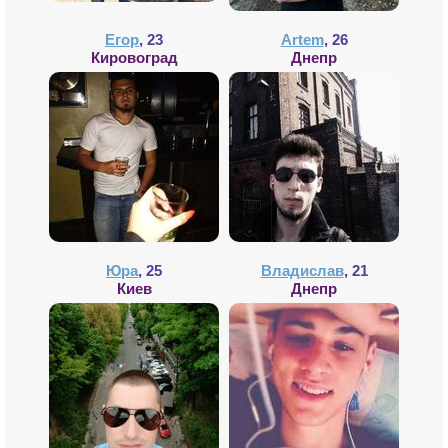
Егор
, 23
Artem
, 26
Кировоград
Днепр
Юра
, 25
Владислав
, 21
Киев
Днепр