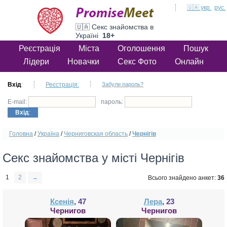
🇺🇦 укр.
рус.
🇺🇦 Секс знайомства в
Україні
18+
Реєстрація
Міста
Оголошення
Пошук
Лідери
Новачки
Секс Фото
Онлайн
Вхід
:
Реєстрація:
Забули пароль?
E-mail:
пароль:
Вхід
:
Головна
/
Україна
/
Черниговская область
/
Чернігів
Секс знайомства у місті Чернігів
1
2
→
Всього знайдено анкет:
36
Ксенія
, 47
Лера
, 23
Чернигов
Чернигов