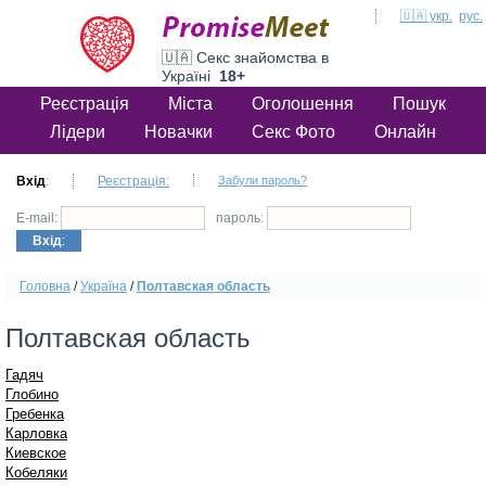
🇺🇦 укр.
рус.
🇺🇦 Секс знайомства в
Україні
18+
Реєстрація
Міста
Оголошення
Пошук
Лідери
Новачки
Секс Фото
Онлайн
Вхід
:
Реєстрація:
Забули пароль?
E-mail:
пароль:
Вхід
:
Головна
/
Україна
/
Полтавская область
Полтавская область
Гадяч
Глобино
Гребенка
Карловка
Киевское
Кобеляки