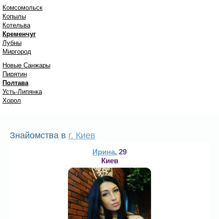
Комсомольск
Копылы
Котельва
Кременчуг
Лубны
Миргород
Новые Санжары
Пирятин
Полтава
Усть-Липянка
Хорол
Знайомства в
г. Киев
Ирина
, 29
Киев